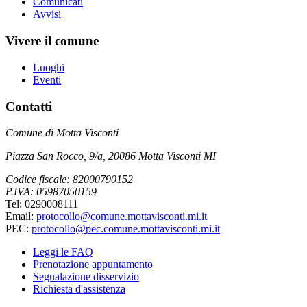
Comunicati
Avvisi
Vivere il comune
Luoghi
Eventi
Contatti
Comune di Motta Visconti
Piazza San Rocco, 9/a, 20086 Motta Visconti MI
Codice fiscale: 82000790152
P.IVA: 05987050159
Tel: 0290008111
Email:
protocollo@comune.mottavisconti.mi.it
PEC:
protocollo@pec.comune.mottavisconti.mi.it
Leggi le FAQ
Prenotazione appuntamento
Segnalazione disservizio
Richiesta d'assistenza