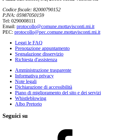
Codice fiscale: 82000790152
P.IVA: 05987050159
Tel: 0290008111
Email:
protocollo@comune.mottavisconti.mi.it
PEC:
protocollo@pec.comune.mottavisconti.mi.it
Leggi le FAQ
Prenotazione appuntamento
Segnalazione disservizio
Richiesta d'assistenza
Amministrazione trasparente
Informativa privacy
Note legali
Dichiarazione di accessibilità
Piano di miglioramento del sito e dei servizi
Whistleblowing
Albo Pretorio
Seguici su