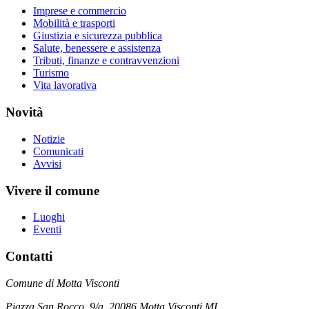
Imprese e commercio
Mobilità e trasporti
Giustizia e sicurezza pubblica
Salute, benessere e assistenza
Tributi, finanze e contravvenzioni
Turismo
Vita lavorativa
Novità
Notizie
Comunicati
Avvisi
Vivere il comune
Luoghi
Eventi
Contatti
Comune di Motta Visconti
Piazza San Rocco, 9/a, 20086 Motta Visconti MI