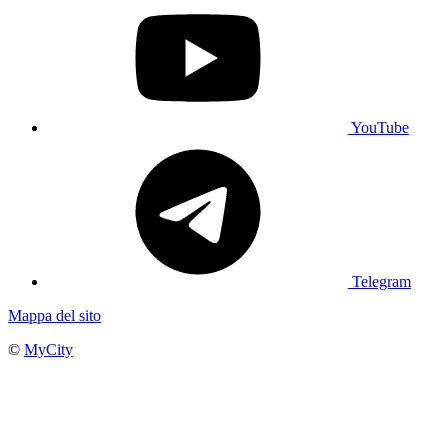
YouTube
Telegram
Mappa del sito
©
MyCity