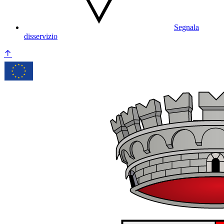
Segnala
disservizio