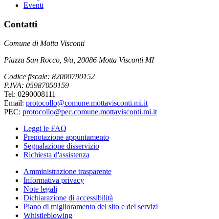
Eventi
Contatti
Comune di Motta Visconti
Piazza San Rocco, 9/a, 20086 Motta Visconti MI
Codice fiscale: 82000790152
P.IVA: 05987050159
Tel: 0290008111
Email:
protocollo@comune.mottavisconti.mi.it
PEC:
protocollo@pec.comune.mottavisconti.mi.it
Leggi le FAQ
Prenotazione appuntamento
Segnalazione disservizio
Richiesta d'assistenza
Amministrazione trasparente
Informativa privacy
Note legali
Dichiarazione di accessibilità
Piano di miglioramento del sito e dei servizi
Whistleblowing