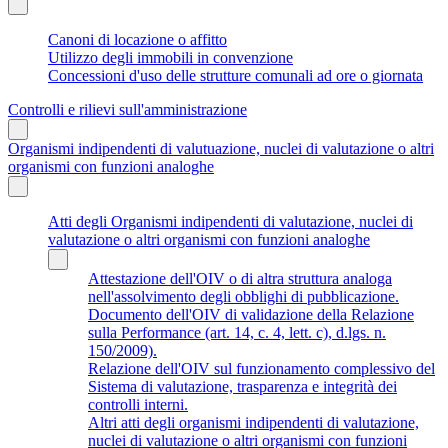
Canoni di locazione o affitto
Utilizzo degli immobili in convenzione
Concessioni d'uso delle strutture comunali ad ore o giornata
Controlli e rilievi sull'amministrazione
Organismi indipendenti di valutuazione, nuclei di valutazione o altri
organismi con funzioni analoghe
Atti degli Organismi indipendenti di valutazione, nuclei di
valutazione o altri organismi con funzioni analoghe
Attestazione dell'OIV o di altra struttura analoga
nell'assolvimento degli obblighi di pubblicazione.
Documento dell'OIV di validazione della Relazione
sulla Performance (art. 14, c. 4, lett. c), d.lgs. n.
150/2009).
Relazione dell'OIV sul funzionamento complessivo del
Sistema di valutazione, trasparenza e integrità dei
controlli interni.
Altri atti degli organismi indipendenti di valutazione,
nuclei di valutazione o altri organismi con funzioni