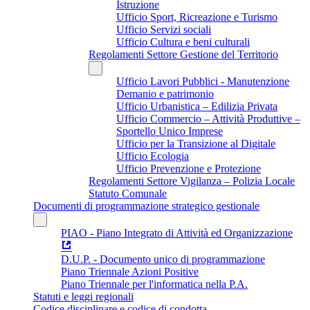
Istruzione
Ufficio Sport, Ricreazione e Turismo
Ufficio Servizi sociali
Ufficio Cultura e beni culturali
Regolamenti Settore Gestione del Territorio
Ufficio Lavori Pubblici - Manutenzione
Demanio e patrimonio
Ufficio Urbanistica – Edilizia Privata
Ufficio Commercio – Attività Produttive –
Sportello Unico Imprese
Ufficio per la Transizione al Digitale
Ufficio Ecologia
Ufficio Prevenzione e Protezione
Regolamenti Settore Vigilanza – Polizia Locale
Statuto Comunale
Documenti di programmazione strategico gestionale
PIAO - Piano Integrato di Attività ed Organizzazione
D.U.P. - Documento unico di programmazione
Piano Triennale Azioni Positive
Piano Triennale per l'informatica nella P.A.
Statuti e leggi regionali
Codice disciplinare e codice di condotta