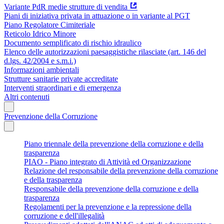
Variante PdR medie strutture di vendita
Piani di iniziativa privata in attuazione o in variante al PGT
Piano Regolatore Cimiteriale
Reticolo Idrico Minore
Documento semplificato di rischio idraulico
Elenco delle autorizzazioni paesaggistiche rilasciate (art. 146 del
d.lgs. 42/2004 e s.m.i.)
Informazioni ambientali
Strutture sanitarie private accreditate
Interventi straordinari e di emergenza
Altri contenuti
Prevenzione della Corruzione
Piano triennale della prevenzione della corruzione e della
trasparenza
PIAO - Piano integrato di Attività ed Organizzazione
Relazione del responsabile della prevenzione della corruzione
e della trasparenza
Responsabile della prevenzione della corruzione e della
trasparenza
Regolamenti per la prevenzione e la repressione della
corruzione e dell'illegalità