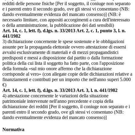
redditi delle persone fisiche [Per il soggetto, il coniuge non separato
e i parenti entro il secondo grado, ove gli stessi vi consentano (NB:
dando eventualmente evidenza del mancato consenso)] (NB: è
necessario limitare, con appositi accorgimenti a cura dell'interessato
o della amministrazione, la pubblicazione dei dati sensibili)
Art. 14, c. 1, lett. f), d.lgs. n. 33/2013 Art. 2, c. 1, punto 3, l. n.
441/1982
3) dichiarazione concernente le spese sostenute e le obbligazioni
assunte per la propaganda elettorale ovvero attestazione di essersi
avvalsi esclusivamente di materiali e di mezzi propagandistici
predisposti e messi a disposizione dal partito o dalla formazione
politica della cui lista il soggetto ha fatto parte, con l'apposizione
della formula «sul mio onore affermo che la dichiarazione
corrisponde al vero» (con allegate copie delle dichiarazioni relative a
finanziamenti e contributi per un importo che nell'anno superi 5.000
€)
Art. 14, c. 1, lett. f), d.lgs. n. 33/2013 Art. 3, l. n. 441/1982
4) attestazione concernente le variazioni della situazione
patrimoniale intervenute nell'anno precedente e copia della
dichiarazione dei redditi [Per il soggetto, il coniuge non separato e i
parenti entro il secondo grado, ove gli stessi vi consentano (NB:
dando eventualmente evidenza del mancato consenso)]
Normativa