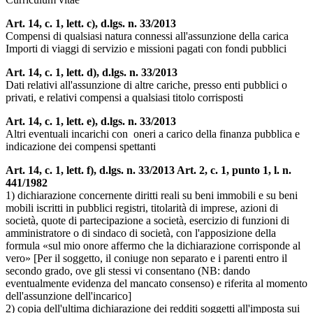
Art. 14, c. 1, lett. c), d.lgs. n. 33/2013
Compensi di qualsiasi natura connessi all'assunzione della carica
Importi di viaggi di servizio e missioni pagati con fondi pubblici
Art. 14, c. 1, lett. d), d.lgs. n. 33/2013
Dati relativi all'assunzione di altre cariche, presso enti pubblici o
privati, e relativi compensi a qualsiasi titolo corrisposti
Art. 14, c. 1, lett. e), d.lgs. n. 33/2013
Altri eventuali incarichi con oneri a carico della finanza pubblica e
indicazione dei compensi spettanti
Art. 14, c. 1, lett. f), d.lgs. n. 33/2013 Art. 2, c. 1, punto 1, l. n.
441/1982
1) dichiarazione concernente diritti reali su beni immobili e su beni
mobili iscritti in pubblici registri, titolarità di imprese, azioni di
società, quote di partecipazione a società, esercizio di funzioni di
amministratore o di sindaco di società, con l'apposizione della
formula «sul mio onore affermo che la dichiarazione corrisponde al
vero» [Per il soggetto, il coniuge non separato e i parenti entro il
secondo grado, ove gli stessi vi consentano (NB: dando
eventualmente evidenza del mancato consenso) e riferita al momento
dell'assunzione dell'incarico]
2) copia dell'ultima dichiarazione dei redditi soggetti all'imposta sui