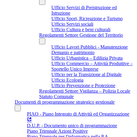
Ufficio Servizi di Preistruzione ed
Istruzione
Ufficio Sport, Ricreazione e Turismo
Ufficio Servizi sociali
Ufficio Cultura e beni culturali
Regolamenti Settore Gestione del Territorio
Ufficio Lavori Pubblici - Manutenzione
Demanio e patrimonio
Ufficio Urbanistica – Edilizia Privata
Ufficio Commercio – Attività Produttive –
Sportello Unico Imprese
Ufficio per la Transizione al Digitale
Ufficio Ecologia
Ufficio Prevenzione e Protezione
Regolamenti Settore Vigilanza – Polizia Locale
Statuto Comunale
Documenti di programmazione strategico gestionale
PIAO - Piano Integrato di Attività ed Organizzazione
D.U.P. - Documento unico di programmazione
Piano Triennale Azioni Positive
Piano Triennale per l'informatica nella P.A.