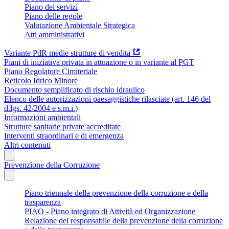
Piano dei servizi
Piano delle regole
Valutazione Ambientale Strategica
Atti amministrativi
Variante PdR medie strutture di vendita
Piani di iniziativa privata in attuazione o in variante al PGT
Piano Regolatore Cimiteriale
Reticolo Idrico Minore
Documento semplificato di rischio idraulico
Elenco delle autorizzazioni paesaggistiche rilasciate (art. 146 del
d.lgs. 42/2004 e s.m.i.)
Informazioni ambientali
Strutture sanitarie private accreditate
Interventi straordinari e di emergenza
Altri contenuti
Prevenzione della Corruzione
Piano triennale della prevenzione della corruzione e della
trasparenza
PIAO - Piano integrato di Attività ed Organizzazione
Relazione del responsabile della prevenzione della corruzione