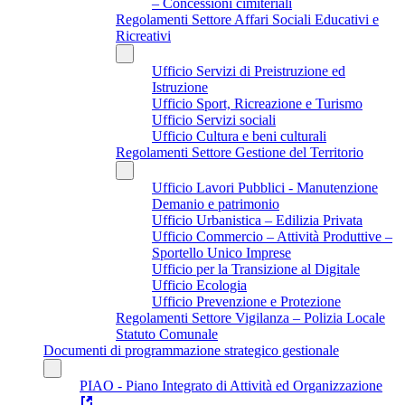
– Concessioni cimiteriali
Regolamenti Settore Affari Sociali Educativi e
Ricreativi
Ufficio Servizi di Preistruzione ed
Istruzione
Ufficio Sport, Ricreazione e Turismo
Ufficio Servizi sociali
Ufficio Cultura e beni culturali
Regolamenti Settore Gestione del Territorio
Ufficio Lavori Pubblici - Manutenzione
Demanio e patrimonio
Ufficio Urbanistica – Edilizia Privata
Ufficio Commercio – Attività Produttive –
Sportello Unico Imprese
Ufficio per la Transizione al Digitale
Ufficio Ecologia
Ufficio Prevenzione e Protezione
Regolamenti Settore Vigilanza – Polizia Locale
Statuto Comunale
Documenti di programmazione strategico gestionale
PIAO - Piano Integrato di Attività ed Organizzazione