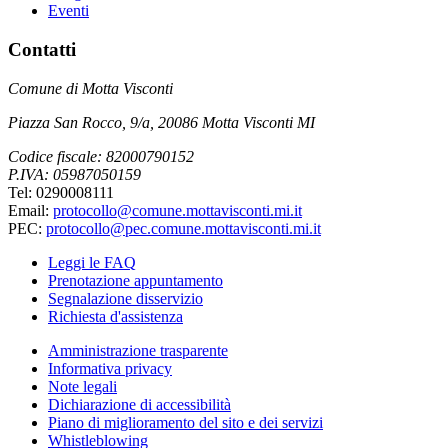
Eventi
Contatti
Comune di Motta Visconti
Piazza San Rocco, 9/a, 20086 Motta Visconti MI
Codice fiscale: 82000790152
P.IVA: 05987050159
Tel: 0290008111
Email:
protocollo@comune.mottavisconti.mi.it
PEC:
protocollo@pec.comune.mottavisconti.mi.it
Leggi le FAQ
Prenotazione appuntamento
Segnalazione disservizio
Richiesta d'assistenza
Amministrazione trasparente
Informativa privacy
Note legali
Dichiarazione di accessibilità
Piano di miglioramento del sito e dei servizi
Whistleblowing