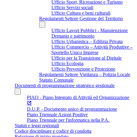
Ufficio Sport, Ricreazione e Turismo
Ufficio Servizi sociali
Ufficio Cultura e beni culturali
Regolamenti Settore Gestione del Territorio
Ufficio Lavori Pubblici - Manutenzione
Demanio e patrimonio
Ufficio Urbanistica – Edilizia Privata
Ufficio Commercio – Attività Produttive –
Sportello Unico Imprese
Ufficio per la Transizione al Digitale
Ufficio Ecologia
Ufficio Prevenzione e Protezione
Regolamenti Settore Vigilanza – Polizia Locale
Statuto Comunale
Documenti di programmazione strategico gestionale
PIAO - Piano Integrato di Attività ed Organizzazione
D.U.P. - Documento unico di programmazione
Piano Triennale Azioni Positive
Piano Triennale per l'informatica nella P.A.
Statuti e leggi regionali
Codice disciplinare e codice di condotta
Relazione di inizio mandato