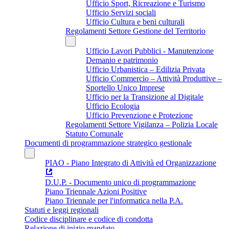
Ufficio Sport, Ricreazione e Turismo
Ufficio Servizi sociali
Ufficio Cultura e beni culturali
Regolamenti Settore Gestione del Territorio
Ufficio Lavori Pubblici - Manutenzione
Demanio e patrimonio
Ufficio Urbanistica – Edilizia Privata
Ufficio Commercio – Attività Produttive –
Sportello Unico Imprese
Ufficio per la Transizione al Digitale
Ufficio Ecologia
Ufficio Prevenzione e Protezione
Regolamenti Settore Vigilanza – Polizia Locale
Statuto Comunale
Documenti di programmazione strategico gestionale
PIAO - Piano Integrato di Attività ed Organizzazione
D.U.P. - Documento unico di programmazione
Piano Triennale Azioni Positive
Piano Triennale per l'informatica nella P.A.
Statuti e leggi regionali
Codice disciplinare e codice di condotta
Relazione di inizio mandato