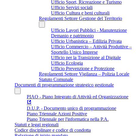
Ufficio Sport, Ricreazione e Turismo
Ufficio Servizi sociali
Ufficio Cultura e beni culturali
Regolamenti Settore Gestione del Territorio
Ufficio Lavori Pubblici - Manutenzione
Demanio e patrimonio
Ufficio Urbanistica – Edilizia Privata
Ufficio Commercio – Attività Produttive –
Sportello Unico Imprese
Ufficio per la Transizione al Digitale
Ufficio Ecologia
Ufficio Prevenzione e Protezione
Regolamenti Settore Vigilanza – Polizia Locale
Statuto Comunale
Documenti di programmazione strategico gestionale
PIAO - Piano Integrato di Attività ed Organizzazione
D.U.P. - Documento unico di programmazione
Piano Triennale Azioni Positive
Piano Triennale per l'informatica nella P.A.
Statuti e leggi regionali
Codice disciplinare e codice di condotta
Relazione di inizio mandato