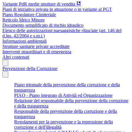
Variante PdR medie strutture di vendita
Piani di iniziativa privata in attuazione o in variante al PGT
Piano Regolatore Cimiteriale
Reticolo Idrico Minore
Documento semplificato di rischio idraulico
Elenco delle autorizzazioni paesaggistiche rilasciate (art. 146 del
d.lgs. 42/2004 e s.m.i.)
Informazioni ambientali
Strutture sanitarie private accreditate
Interventi straordinari e di emergenza
Altri contenuti
Prevenzione della Corruzione
Piano triennale della prevenzione della corruzione e della
trasparenza
PIAO - Piano integrato di Attività ed Organizzazione
Relazione del responsabile della prevenzione della corruzione
e della trasparenza
Responsabile della prevenzione della corruzione e della
trasparenza
Regolamenti per la prevenzione e la repressione della
corruzione e dell'illegalità