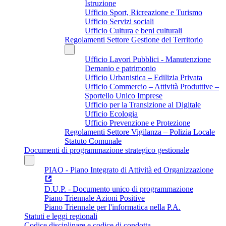
Istruzione
Ufficio Sport, Ricreazione e Turismo
Ufficio Servizi sociali
Ufficio Cultura e beni culturali
Regolamenti Settore Gestione del Territorio
Ufficio Lavori Pubblici - Manutenzione
Demanio e patrimonio
Ufficio Urbanistica – Edilizia Privata
Ufficio Commercio – Attività Produttive –
Sportello Unico Imprese
Ufficio per la Transizione al Digitale
Ufficio Ecologia
Ufficio Prevenzione e Protezione
Regolamenti Settore Vigilanza – Polizia Locale
Statuto Comunale
Documenti di programmazione strategico gestionale
PIAO - Piano Integrato di Attività ed Organizzazione
D.U.P. - Documento unico di programmazione
Piano Triennale Azioni Positive
Piano Triennale per l'informatica nella P.A.
Statuti e leggi regionali
Codice disciplinare e codice di condotta