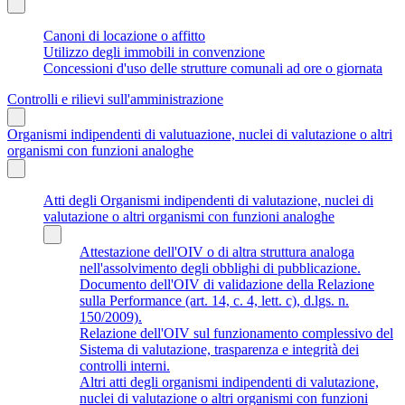
Canoni di locazione o affitto
Utilizzo degli immobili in convenzione
Concessioni d'uso delle strutture comunali ad ore o giornata
Controlli e rilievi sull'amministrazione
Organismi indipendenti di valutuazione, nuclei di valutazione o altri
organismi con funzioni analoghe
Atti degli Organismi indipendenti di valutazione, nuclei di
valutazione o altri organismi con funzioni analoghe
Attestazione dell'OIV o di altra struttura analoga
nell'assolvimento degli obblighi di pubblicazione.
Documento dell'OIV di validazione della Relazione
sulla Performance (art. 14, c. 4, lett. c), d.lgs. n.
150/2009).
Relazione dell'OIV sul funzionamento complessivo del
Sistema di valutazione, trasparenza e integrità dei
controlli interni.
Altri atti degli organismi indipendenti di valutazione,
nuclei di valutazione o altri organismi con funzioni