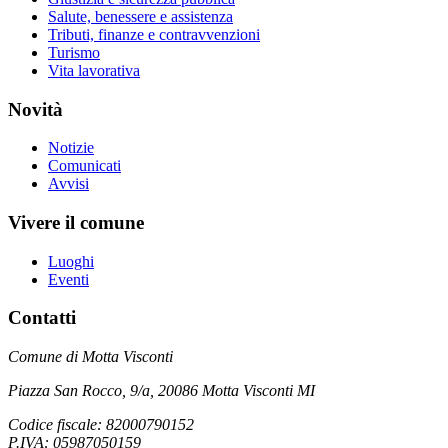
Salute, benessere e assistenza
Tributi, finanze e contravvenzioni
Turismo
Vita lavorativa
Novità
Notizie
Comunicati
Avvisi
Vivere il comune
Luoghi
Eventi
Contatti
Comune di Motta Visconti
Piazza San Rocco, 9/a, 20086 Motta Visconti MI
Codice fiscale: 82000790152
P.IVA: 05987050159