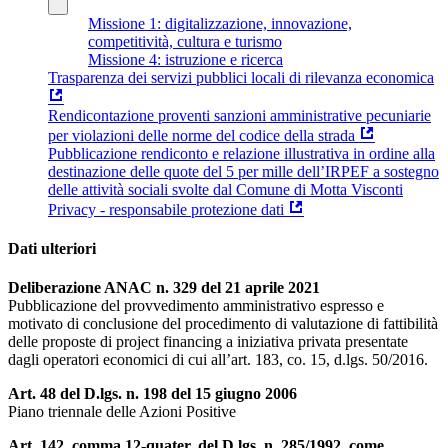
Missione 1: digitalizzazione, innovazione,
competitività, cultura e turismo
Missione 4: istruzione e ricerca
Trasparenza dei servizi pubblici locali di rilevanza economica
Rendicontazione proventi sanzioni amministrative pecuniarie
per violazioni delle norme del codice della strada
Pubblicazione rendiconto e relazione illustrativa in ordine alla
destinazione delle quote del 5 per mille dell’IRPEF a sostegno
delle attività sociali svolte dal Comune di Motta Visconti
Privacy - responsabile protezione dati
Dati ulteriori
Deliberazione ANAC n. 329 del 21 aprile 2021
Pubblicazione del provvedimento amministrativo espresso e
motivato di conclusione del procedimento di valutazione di fattibilità
delle proposte di project financing a iniziativa privata presentate
dagli operatori economici di cui all’art. 183, co. 15, d.lgs. 50/2016.
Art. 48 del D.lgs. n. 198 del 15 giugno 2006
Piano triennale delle Azioni Positive
Art. 142, comma 12-quater, del D.lgs. n. 285/1992, come