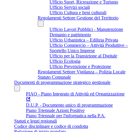
Ufficio Sport, Ricreazione e Turismo
Ufficio Servizi sociali
Ufficio Cultura e beni culturali
Regolamenti Settore Gestione del Territorio
Ufficio Lavori Pubblici - Manutenzione
Demanio e patrimonio
Ufficio Urbanistica – Edilizia Privata
Ufficio Commercio – Attività Produttive –
Sportello Unico Imprese
Ufficio per la Transizione al Digitale
Ufficio Ecologia
Ufficio Prevenzione e Protezione
Regolamenti Settore Vigilanza – Polizia Locale
Statuto Comunale
Documenti di programmazione strategico gestionale
PIAO - Piano Integrato di Attività ed Organizzazione
D.U.P. - Documento unico di programmazione
Piano Triennale Azioni Positive
Piano Triennale per l'informatica nella P.A.
Statuti e leggi regionali
Codice disciplinare e codice di condotta
Relazione di inizio mandato