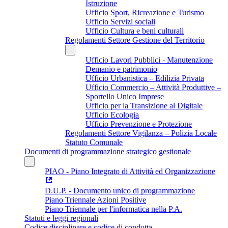
Istruzione
Ufficio Sport, Ricreazione e Turismo
Ufficio Servizi sociali
Ufficio Cultura e beni culturali
Regolamenti Settore Gestione del Territorio
Ufficio Lavori Pubblici - Manutenzione
Demanio e patrimonio
Ufficio Urbanistica – Edilizia Privata
Ufficio Commercio – Attività Produttive –
Sportello Unico Imprese
Ufficio per la Transizione al Digitale
Ufficio Ecologia
Ufficio Prevenzione e Protezione
Regolamenti Settore Vigilanza – Polizia Locale
Statuto Comunale
Documenti di programmazione strategico gestionale
PIAO - Piano Integrato di Attività ed Organizzazione
D.U.P. - Documento unico di programmazione
Piano Triennale Azioni Positive
Piano Triennale per l'informatica nella P.A.
Statuti e leggi regionali
Codice disciplinare e codice di condotta