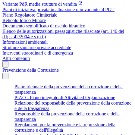
Variante PdR medie strutture di vendita
Piani di iniziativa privata in attuazione o in variante al PGT
Piano Regolatore Cimiteriale
Reticolo Idrico Minore
Documento semplificato di rischio idraulico
Elenco delle autorizzazioni paesaggistiche rilasciate (art. 146 del
d.lgs. 42/2004 e s.m.i.)
Informazioni ambientali
Strutture sanitarie private accreditate
Interventi straordinari e di emergenza
Altri contenuti
Prevenzione della Corruzione
Piano triennale della prevenzione della corruzione e della
trasparenza
PIAO - Piano integrato di Attività ed Organizzazione
Relazione del responsabile della prevenzione della corruzione
e della trasparenza
Responsabile della prevenzione della corruzione e della
trasparenza
Regolamenti per la prevenzione e la repressione della
corruzione e dell'illegalità