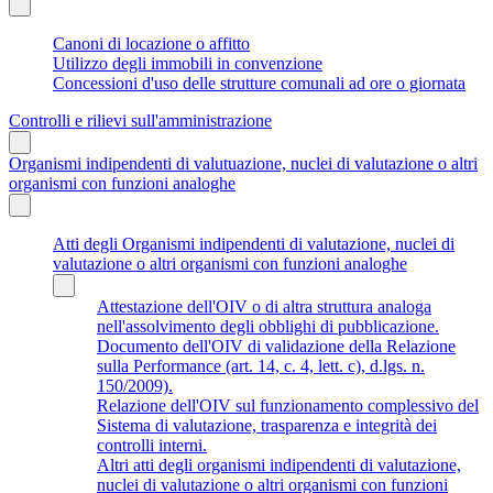
Canoni di locazione o affitto
Utilizzo degli immobili in convenzione
Concessioni d'uso delle strutture comunali ad ore o giornata
Controlli e rilievi sull'amministrazione
Organismi indipendenti di valutuazione, nuclei di valutazione o altri
organismi con funzioni analoghe
Atti degli Organismi indipendenti di valutazione, nuclei di
valutazione o altri organismi con funzioni analoghe
Attestazione dell'OIV o di altra struttura analoga
nell'assolvimento degli obblighi di pubblicazione.
Documento dell'OIV di validazione della Relazione
sulla Performance (art. 14, c. 4, lett. c), d.lgs. n.
150/2009).
Relazione dell'OIV sul funzionamento complessivo del
Sistema di valutazione, trasparenza e integrità dei
controlli interni.
Altri atti degli organismi indipendenti di valutazione,
nuclei di valutazione o altri organismi con funzioni