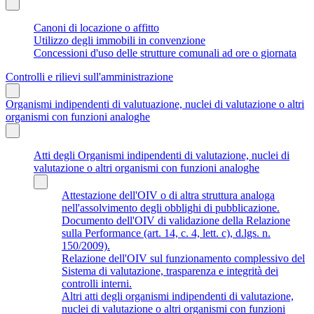
Canoni di locazione o affitto
Utilizzo degli immobili in convenzione
Concessioni d'uso delle strutture comunali ad ore o giornata
Controlli e rilievi sull'amministrazione
Organismi indipendenti di valutuazione, nuclei di valutazione o altri
organismi con funzioni analoghe
Atti degli Organismi indipendenti di valutazione, nuclei di
valutazione o altri organismi con funzioni analoghe
Attestazione dell'OIV o di altra struttura analoga
nell'assolvimento degli obblighi di pubblicazione.
Documento dell'OIV di validazione della Relazione
sulla Performance (art. 14, c. 4, lett. c), d.lgs. n.
150/2009).
Relazione dell'OIV sul funzionamento complessivo del
Sistema di valutazione, trasparenza e integrità dei
controlli interni.
Altri atti degli organismi indipendenti di valutazione,
nuclei di valutazione o altri organismi con funzioni