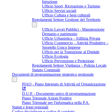
Istruzione
Ufficio Sport, Ricreazione e Turismo
Ufficio Servizi sociali
Ufficio Cultura e beni culturali
Regolamenti Settore Gestione del Territorio
Ufficio Lavori Pubblici - Manutenzione
Demanio e patrimonio
Ufficio Urbanistica – Edilizia Privata
Ufficio Commercio – Attività Produttive –
Sportello Unico Imprese
Ufficio per la Transizione al Digitale
Ufficio Ecologia
Ufficio Prevenzione e Protezione
Regolamenti Settore Vigilanza – Polizia Locale
Statuto Comunale
Documenti di programmazione strategico gestionale
PIAO - Piano Integrato di Attività ed Organizzazione
D.U.P. - Documento unico di programmazione
Piano Triennale Azioni Positive
Piano Triennale per l'informatica nella P.A.
Statuti e leggi regionali
Codice disciplinare e codice di condotta