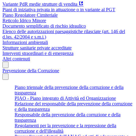
Variante PdR medie strutture di vendita
Piani di iniziativa privata in attuazione o in variante al PGT
Piano Regolatore Cimiteriale
Reticolo Idrico Minore
Documento semplificato di rischio idraulico
Elenco delle autorizzazioni paesaggistiche rilasciate (art. 146 del
d.lgs. 42/2004 e s.m.i.)
Informazioni ambientali
Strutture sanitarie private accreditate
Interventi straordinari e di emergenza
Altri contenuti
Prevenzione della Corruzione
Piano triennale della prevenzione della corruzione e della
trasparenza
PIAO - Piano integrato di Attività ed Organizzazione
Relazione del responsabile della prevenzione della corruzione
e della trasparenza
Responsabile della prevenzione della corruzione e della
trasparenza
Regolamenti per la prevenzione e la repressione della
corruzione e dell'illegalità