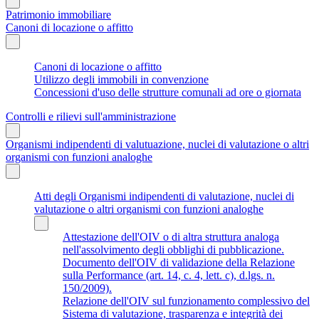
Patrimonio immobiliare
Canoni di locazione o affitto
Canoni di locazione o affitto
Utilizzo degli immobili in convenzione
Concessioni d'uso delle strutture comunali ad ore o giornata
Controlli e rilievi sull'amministrazione
Organismi indipendenti di valutuazione, nuclei di valutazione o altri
organismi con funzioni analoghe
Atti degli Organismi indipendenti di valutazione, nuclei di
valutazione o altri organismi con funzioni analoghe
Attestazione dell'OIV o di altra struttura analoga
nell'assolvimento degli obblighi di pubblicazione.
Documento dell'OIV di validazione della Relazione
sulla Performance (art. 14, c. 4, lett. c), d.lgs. n.
150/2009).
Relazione dell'OIV sul funzionamento complessivo del
Sistema di valutazione, trasparenza e integrità dei