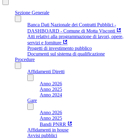
Sezione Generale
Banca Dati Nazionale dei Contratti Pubblici -
DASHBOARD - Comune di Motta Visconti
Atti relativi alla programmazione di lavori, opere,
servizi e forniture
Progetti di investimento pubblico
Documenti sul sistema di qualificazione
Procedure
Affidamenti Diretti
Anno 2026
Anno 2025
Anno 2024
Gare
Anno 2026
Anno 2025
Bandi PNRR
Affidamenti in house
Avvisi pubblici