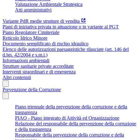
Valutazione Ambientale Strategica
Atti amministrativi
Variante PdR medie strutture di vendita
Piani di iniziativa privata in attuazione o in variante al PGT
Piano Regolatore Cimiteriale
Reticolo Idrico Minore
Documento semplificato di rischio idraulico
Elenco delle autorizzazioni paesaggistiche rilasciate (art. 146 del
d.lgs. 42/2004 e s.m.i.)
Informazioni ambientali
Strutture sanitarie private accreditate
Interventi straordinari e di emergenza
Altri contenuti
Prevenzione della Corruzione
Piano triennale della prevenzione della corruzione e della
trasparenza
PIAO - Piano integrato di Attività ed Organizzazione
Relazione del responsabile della prevenzione della corruzione
e della trasparenza
Responsabile della prevenzione della corruzione e della