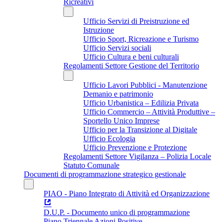
Ricreativi
Ufficio Servizi di Preistruzione ed
Istruzione
Ufficio Sport, Ricreazione e Turismo
Ufficio Servizi sociali
Ufficio Cultura e beni culturali
Regolamenti Settore Gestione del Territorio
Ufficio Lavori Pubblici - Manutenzione
Demanio e patrimonio
Ufficio Urbanistica – Edilizia Privata
Ufficio Commercio – Attività Produttive –
Sportello Unico Imprese
Ufficio per la Transizione al Digitale
Ufficio Ecologia
Ufficio Prevenzione e Protezione
Regolamenti Settore Vigilanza – Polizia Locale
Statuto Comunale
Documenti di programmazione strategico gestionale
PIAO - Piano Integrato di Attività ed Organizzazione
D.U.P. - Documento unico di programmazione
Piano Triennale Azioni Positive