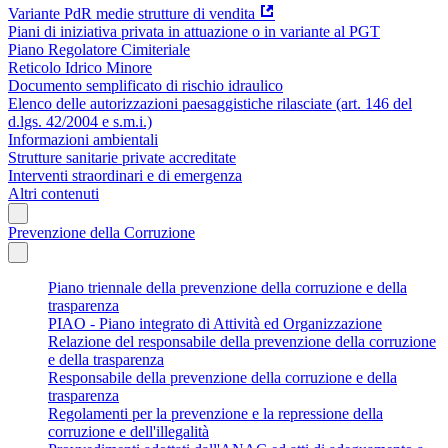
Variante PdR medie strutture di vendita
Piani di iniziativa privata in attuazione o in variante al PGT
Piano Regolatore Cimiteriale
Reticolo Idrico Minore
Documento semplificato di rischio idraulico
Elenco delle autorizzazioni paesaggistiche rilasciate (art. 146 del
d.lgs. 42/2004 e s.m.i.)
Informazioni ambientali
Strutture sanitarie private accreditate
Interventi straordinari e di emergenza
Altri contenuti
Prevenzione della Corruzione
Piano triennale della prevenzione della corruzione e della
trasparenza
PIAO - Piano integrato di Attività ed Organizzazione
Relazione del responsabile della prevenzione della corruzione
e della trasparenza
Responsabile della prevenzione della corruzione e della
trasparenza
Regolamenti per la prevenzione e la repressione della
corruzione e dell'illegalità