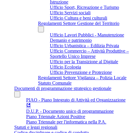
Istruzione
Ufficio Sport, Ricreazione e Turismo
Ufficio Servizi sociali
Ufficio Cultura e beni culturali
Regolamenti Settore Gestione del Territorio
Ufficio Lavori Pubblici - Manutenzione
Demanio e patrimonio
Ufficio Urbanistica – Edilizia Privata
Ufficio Commercio – Attività Produttive –
Sportello Unico Imprese
Ufficio per la Transizione al Digitale
Ufficio Ecologia
Ufficio Prevenzione e Protezione
Regolamenti Settore Vigilanza – Polizia Locale
Statuto Comunale
Documenti di programmazione strategico gestionale
PIAO - Piano Integrato di Attività ed Organizzazione
D.U.P. - Documento unico di programmazione
Piano Triennale Azioni Positive
Piano Triennale per l'informatica nella P.A.
Statuti e leggi regionali
Codice disciplinare e codice di condotta