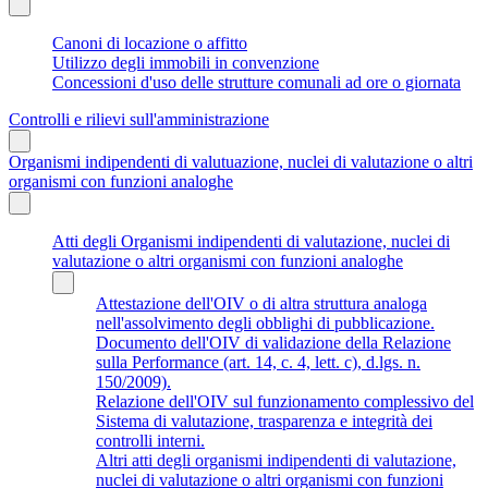
Canoni di locazione o affitto
Utilizzo degli immobili in convenzione
Concessioni d'uso delle strutture comunali ad ore o giornata
Controlli e rilievi sull'amministrazione
Organismi indipendenti di valutuazione, nuclei di valutazione o altri
organismi con funzioni analoghe
Atti degli Organismi indipendenti di valutazione, nuclei di
valutazione o altri organismi con funzioni analoghe
Attestazione dell'OIV o di altra struttura analoga
nell'assolvimento degli obblighi di pubblicazione.
Documento dell'OIV di validazione della Relazione
sulla Performance (art. 14, c. 4, lett. c), d.lgs. n.
150/2009).
Relazione dell'OIV sul funzionamento complessivo del
Sistema di valutazione, trasparenza e integrità dei
controlli interni.
Altri atti degli organismi indipendenti di valutazione,
nuclei di valutazione o altri organismi con funzioni