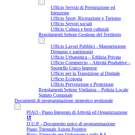
Ufficio Servizi di Preistruzione ed
Istruzione
Ufficio Sport, Ricreazione e Turismo
Ufficio Servizi sociali
Ufficio Cultura e beni culturali
Regolamenti Settore Gestione del Territorio
Ufficio Lavori Pubblici - Manutenzione
Demanio e patrimonio
Ufficio Urbanistica – Edilizia Privata
Ufficio Commercio – Attività Produttive –
Sportello Unico Imprese
Ufficio per la Transizione al Digitale
Ufficio Ecologia
Ufficio Prevenzione e Protezione
Regolamenti Settore Vigilanza – Polizia Locale
Statuto Comunale
Documenti di programmazione strategico gestionale
PIAO - Piano Integrato di Attività ed Organizzazione
D.U.P. - Documento unico di programmazione
Piano Triennale Azioni Positive
Piano Triennale per l'informatica nella P.A.