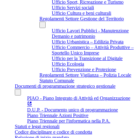
Ufficio Sport, Ricreazione e Turismo
Ufficio Servizi sociali
Ufficio Cultura e beni culturali
Regolamenti Settore Gestione del Territorio
Ufficio Lavori Pubblici - Manutenzione
Demanio e patrimonio
Ufficio Urbanistica – Edilizia Privata
Ufficio Commercio – Attività Produttive –
Sportello Unico Imprese
Ufficio per la Transizione al Digitale
Ufficio Ecologia
Ufficio Prevenzione e Protezione
Regolamenti Settore Vigilanza – Polizia Locale
Statuto Comunale
Documenti di programmazione strategico gestionale
PIAO - Piano Integrato di Attività ed Organizzazione
D.U.P. - Documento unico di programmazione
Piano Triennale Azioni Positive
Piano Triennale per l'informatica nella P.A.
Statuti e leggi regionali
Codice disciplinare e codice di condotta
Relazione di inizio mandato