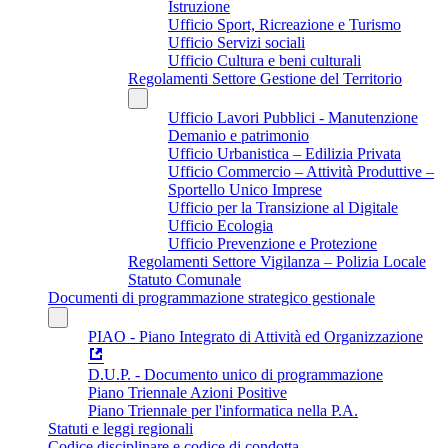
Istruzione
Ufficio Sport, Ricreazione e Turismo
Ufficio Servizi sociali
Ufficio Cultura e beni culturali
Regolamenti Settore Gestione del Territorio
Ufficio Lavori Pubblici - Manutenzione
Demanio e patrimonio
Ufficio Urbanistica – Edilizia Privata
Ufficio Commercio – Attività Produttive –
Sportello Unico Imprese
Ufficio per la Transizione al Digitale
Ufficio Ecologia
Ufficio Prevenzione e Protezione
Regolamenti Settore Vigilanza – Polizia Locale
Statuto Comunale
Documenti di programmazione strategico gestionale
PIAO - Piano Integrato di Attività ed Organizzazione
D.U.P. - Documento unico di programmazione
Piano Triennale Azioni Positive
Piano Triennale per l'informatica nella P.A.
Statuti e leggi regionali
Codice disciplinare e codice di condotta