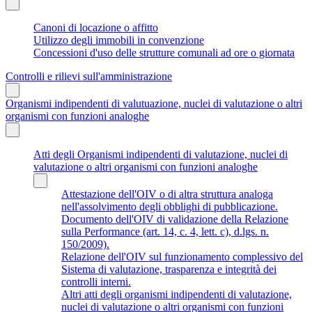
Canoni di locazione o affitto
Utilizzo degli immobili in convenzione
Concessioni d'uso delle strutture comunali ad ore o giornata
Controlli e rilievi sull'amministrazione
Organismi indipendenti di valutuazione, nuclei di valutazione o altri
organismi con funzioni analoghe
Atti degli Organismi indipendenti di valutazione, nuclei di
valutazione o altri organismi con funzioni analoghe
Attestazione dell'OIV o di altra struttura analoga
nell'assolvimento degli obblighi di pubblicazione.
Documento dell'OIV di validazione della Relazione
sulla Performance (art. 14, c. 4, lett. c), d.lgs. n.
150/2009).
Relazione dell'OIV sul funzionamento complessivo del
Sistema di valutazione, trasparenza e integrità dei
controlli interni.
Altri atti degli organismi indipendenti di valutazione,
nuclei di valutazione o altri organismi con funzioni