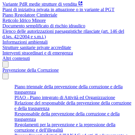
Variante PdR medie strutture di vendita
Piani di iniziativa privata in attuazione o in variante al PGT
Piano Regolatore Cimiteriale
Reticolo Idrico Minore
Documento semplificato di rischio idraulico
Elenco delle autorizzazioni paesaggistiche rilasciate (art. 146 del
d.lgs. 42/2004 e s.m.i.)
Informazioni ambientali
Strutture sanitarie private accreditate
Interventi straordinari e di emergenza
Altri contenuti
Prevenzione della Corruzione
Piano triennale della prevenzione della corruzione e della
trasparenza
PIAO - Piano integrato di Attività ed Organizzazione
Relazione del responsabile della prevenzione della corruzione
e della trasparenza
Responsabile della prevenzione della corruzione e della
trasparenza
Regolamenti per la prevenzione e la repressione della
corruzione e dell'illegalità